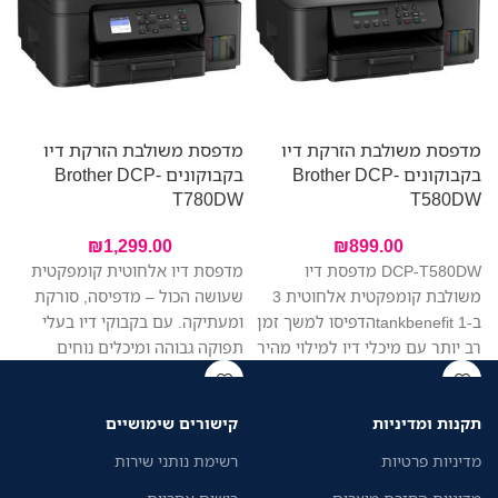
מדפסת משולבת הזרקת דיו
מדפסת משולבת הזרקת דיו
בקבוקונים Brother DCP-
בקבוקונים Brother DCP-
מ
0
T780DW
T580DW
₪
1,299.00
₪
899.00
DCP-T580DW מדפסת דיו
מדפסת דיו אלחוטית קומפקטית
א
משולבת קומפקטית אלחוטית 3
שעושה הכול – מדפיסה, סורקת
ב-1 tankbenefitהדפיסו למשך זמן
ומעתיקה. עם בקבוקי דיו בעלי
רב יותר עם מיכלי דיו למילוי מהיר
תפוקה גבוהה ומיכלים נוחים
ל
ובקבוקי דיו בעלי תפוקה גבוהה
למילוי, תחסכו בעלויות ותדפיסו
ה
במיוחד. בנויה להתקנה קלה וניהול
יותר בפחות. היא מתאימה
תקנות ומדיניות
קישורים שימושיים
נייר יעיל.
במיוחד למשרד ביתי או משרד
קטן, עם חיבור קל, הדפסה מהירה
ה
מדיניות פרטיות
רשימת נותני שירות
ותפעול ללא מאמץ. מזין מסמכים