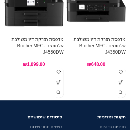
מדפסת הזרקת דיו משולבת
מדפסת הזרקת דיו משולבת
מ
אלחוטית Brother MFC-
אלחוטית Brother MFC-
-
W
J4550DW
J4350DW
₪
1,099.00
₪
648.00
ש
ה
ע
י
ד
א
תקנות ומדיניות
קישורים שימושיים
מ
מדיניות פרטיות
רשימת נותני שירות