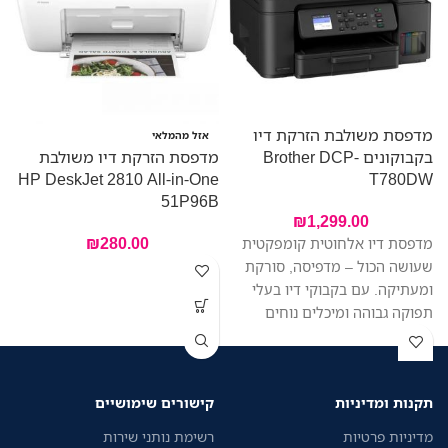
מדפסת משולבת הזרקת דיו
מ
אזל מהמלאי
בקבוקונים Brother DCP-
מדפסת הזרקת דיו משולבת
-
B
HP DeskJet 2810 All-in-One
T780DW
51P96B
₪
1,299.00
₪
280.00
מדפסת דיו אלחוטית קומפקטית
שעושה הכול – מדפיסה, סורקת
ומעתיקה. עם בקבוקי דיו בעלי
תפוקה גבוהה ומיכלים נוחים
למילוי, תחסכו בעלויות ותדפיסו
יותר בפחות. היא מתאימה
במיוחד למשרד ביתי או משרד
תקנות ומדיניות
קישורים שימושיים
קטן, עם חיבור קל, הדפסה מהירה
ותפעול ללא מאמץ. מזין מסמכים
מדיניות פרטיות
רשימת נותני שירות