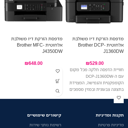
מדפסת הזרקת דיו משולבת
מדפסת הזרקת דיו משולבת
אלחוטית Brother DCP-
אלחוטית Brother MFC-
מ
J4350DW
J1360DW
0
₪
648.00
₪
529.00
חוויית הדפסה חלקה מכל מקום
מ
עם ה-DCP-J1360DW
הקומפקטית והגמישה, המצוידת
בתצוגה צבעונית ובמזין מסמכים
ה
אוטומטי לנוחות מקסימלית.
ב
הדפסה, סריקה והעתקה בקלות
ממכשיר אחד. צילום וסריקה של
תקנות ומדיניות
קישורים שימושיים
ב
מספר דפים ברצף. החיבור
האלחוטי מאפשר לכל בני הבית
מדיניות פרטיות
רשימת נותני שירות