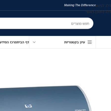
דלג לניווט
Making The Difference
דלג לתוכן ראשי
עיון בקטגוריות
דף הבית
מרכז המידע