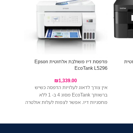
טית
מדפסת דיו משולבת אלחוטית Epson
אזל מהמל
EcoTank L5296
e 51P96B
₪
1,339.00
אין צורך לדאוג לעלויות הדפסה כשיש
ברשותך EcoTank מסוג 4 ב- 1 ללא
מחסניות דיו. אפשר לצפות לעלות אולטרה
נמוכה לדף הודות לדיו שכלול באריזה
ומספיק עד לשלוש שנים1 היכול לחסוך
עד 290% מעלויות הדיו. מדפסת הזרקת
הדיו הקומפקטית בגודל A4 הכוללת מזין