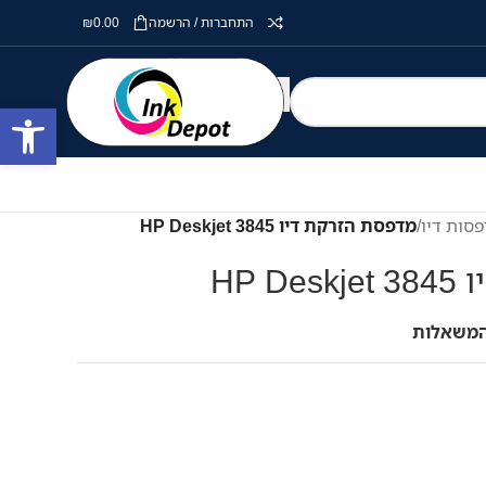
התחברות / הרשמה
0.00
₪
פתח סרגל
סות דיו
/
מדפסת הזרקת דיו HP Deskjet 3845
HP 
המשאלות