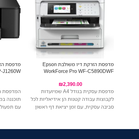
מדפסת הזרקת דיו משולבת Epson
מדפסת הזר
P-J1260W
WorkForce Pro WF-C5890DWF
₪
2,390.00
מדפסת עסקית בגודל A4 שמיועדות
לקבוצות עבודה קטנות הן אידיאליות לכל
תוכננה במ
סביבה עסקית, עם זמן יציאת דף ראשון
עם תפעול 
מהיר יותר בהשוואה למדפסות לייזר
ומחיר משת
דומות, הדפסה איכותית, צריכת אנרגיה
בקלות – ה
נמוכה ושילוב מערכות מאובטח של זרימת
האלחוטי מ
העבודה.
בקלות מהמ