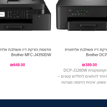
קת דיו משולבת אלחוטית
מדפסת הזרקת דיו משולבת אלחו
Brother MFC-J4350DW
Brother DC
₪
648.00
₪
389.00
המדפסת הקומפקטית DCP-J1260W
יוחד להתאים לחללים קטנים –
פשוט, איכות הדפסה מצוינת
לם. הדפיסו, סרקו והעתיקו
כל ממכשיר אחד. החיבור
אפשר לכל בני הבית להדפיס
חשב הנייד או מהטלפון,