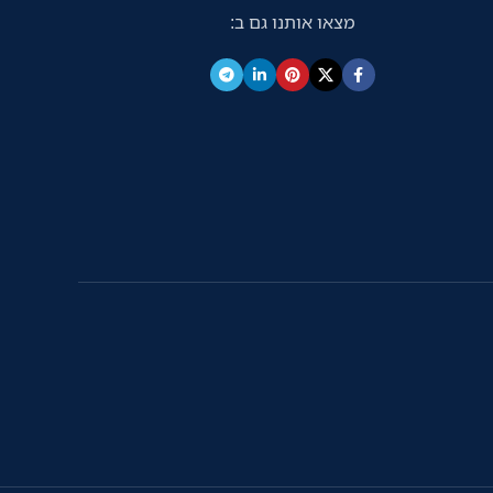
מצאו אותנו גם ב:
מסמכים אוטומטי (ADF) ומגוון אפשרויות
קישוריות לרבות Wi-Fi, ‏Wi-Fi Direct ו-
Ethernet.