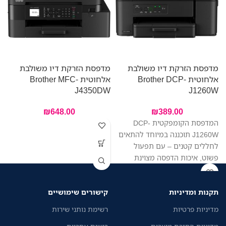
מדפסת הזרקת דיו משולבת
מדפסת הזרקת דיו משולבת
אלחוטית Brother DCP-
אלחוטית Brother MFC-
מ
-
J4350DW
J1260W
A
₪
648.00
₪
389.00
המדפסת הקומפקטית DCP-
J1260W תוכננה במיוחד להתאים
לחללים קטנים – עם תפעול
פשוט, איכות הדפסה מצוינת
ומחיר משתלם. הדפיסו, סרקו
והעתיקו בקלות – הכל ממכשיר
תקנות ומדיניות
קישורים שימושיים
אחד. החיבור האלחוטי מאפשר
לכל בני הבית להדפיס בקלות
מדיניות פרטיות
רשימת נותני שירות
מהמחשב הנייד או מהטלפון,