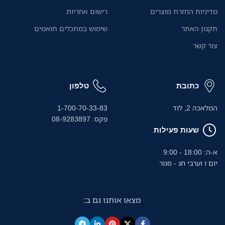
באמצעות אפליקציית Brother
אוטומטי ל-20 דפים ומגש הזנה
מדיניות החזרת מוצרים
רישום אחריות
Mobile Connect החינמית.
ידני הופכים את העבודה לחלקה
ויעילה במיוחד.
תקנון האתר
שימוש במתכלים תואמים
צור קשר
כתובת
טלפון
המלאכה 2, לוד
1-700-70-33-83
פקס: 08-9283897
שעות פעילות
א-ה: 18:00 - 9:00
יום ו וערבי חג - סגור
מצאו אותנו גם ב: