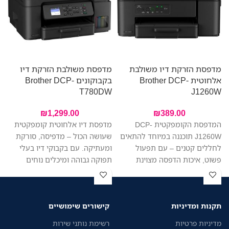
מדפסת הזרקת דיו משולבת
מדפסת משולבת הזרקת דיו
אלחוטית Brother DCP-
בקבוקונים Brother DCP-
W
T780DW
J1260W
₪
1,299.00
₪
389.00
המדפסת הקומפקטית DCP-
מדפסת דיו אלחוטית קומפקטית
J1260W תוכננה במיוחד להתאים
שעושה הכול – מדפיסה, סורקת
לחללים קטנים – עם תפעול
ומעתיקה. עם בקבוקי דיו בעלי
פשוט, איכות הדפסה מצוינת
תפוקה גבוהה ומיכלים נוחים
ומחיר משתלם. הדפיסו, סרקו
למילוי, תחסכו בעלויות ותדפיסו
והעתיקו בקלות – הכל ממכשיר
יותר בפחות. היא מתאימה
אחד. החיבור האלחוטי מאפשר
במיוחד למשרד ביתי או משרד
תקנות ומדיניות
קישורים שימושיים
לכל בני הבית להדפיס בקלות
קטן, עם חיבור קל, הדפסה מהירה
מהמחשב הנייד או מהטלפון,
ותפעול ללא מאמץ. מזין מסמכים
מדיניות פרטיות
רשימת נותני שירות