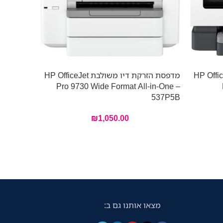
דיו משולבת HP OfficeJet
מדפסת הזרקת דיו משולבת HP OfficeJet
J5340DW
Pro 9730 Wide Format All-in-One –
537P5B
₪
1,050.00
מדפסת + 
צבעוניים
הלקוח.
מצאו אותנו גם ב: