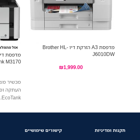
מדפסת A3 הזרקת דיו Brother HL-
אזל מהמלא
J6010DW
מדפסת דיו
nk M3170
₪
1,999.00
מכשיר משו
k
עלויות הדפ
בדקה.
תקנות ומדיניות
קישורים שימושיים