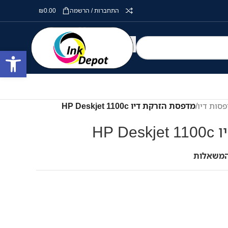
התחברות / הרשמה
0.00
₪
פתח סרגל
סות דיו
/
מדפסת הזרקת דיו HP Deskjet 1100c
HP 
המשאלות