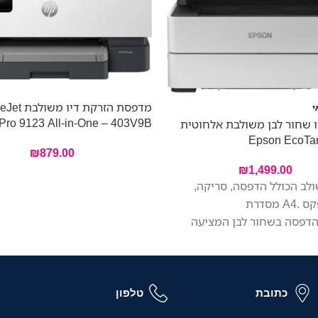
מדפסת הזרקת 
י
Pro 9123 All-in-One – 403V9B
 שחור לבן משולבת אלחוטית
Epson EcoTa
₪
879.00
₪
1,499.00
לב הכולל הדפסה, סריקה,
העתקה ופקס .A4 מסדרת
EcoTan.הדפסה בשחור לבן המציעה
סות נמוכות במיוחד ע"י מילוי
בקבוקי דיו. מהירות הדפסה עד: 39 דפים
כתובת
טלפון