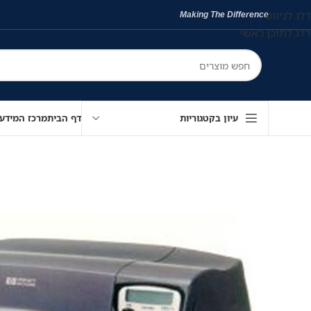
דלג לניווט
Making The Difference
דלג לתוכן ראשי
עיון בקטגוריות
דף הבית
מרכז המידע