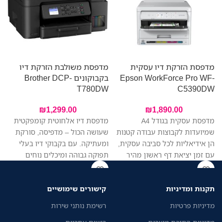
מדפסת הזרקת דיו עסקית
מדפסת משולבת הזרקת דיו
מ
Epson WorkForce Pro WF-
בקבוקונים Brother DCP-
0
T780DW
C5390DW
₪
1,299.00
₪
1,890.00
א
מדפסת עסקית בגודל A4
מדפסת דיו אלחוטית קומפקטית
שמיועדות לקבוצות עבודה קטנות
שעושה הכול – מדפיסה, סורקת
הן אידיאליות לכל סביבה עסקית,
ומעתיקה. עם בקבוקי דיו בעלי
ל
עם זמן יציאת דף ראשון מהיר
תפוקה גבוהה ומיכלים נוחים
ה
יותר בהשוואה למדפסות לייזר
למילוי, תחסכו בעלויות ותדפיסו
דומות, הדפסה איכותית, צריכת
יותר בפחות. היא מתאימה
תקנות ומדיניות
קישורים שימושיים
אנרגיה נמוכה ושילוב מערכות
במיוחד למשרד ביתי או משרד
ה
מאובטח של זרימת העבודה.
קטן, עם חיבור קל, הדפסה מהירה
מדיניות פרטיות
רשימת נותני שירות
ותפעול ללא מאמץ. מזין מסמכים