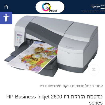
דלג לניווט
תפריט
דלג לתוכן ראשי
פתח סרגל
לחץ להגדלה
עמוד הבית
/
מדפסות ופקסים
/
מדפסות דיו
מדפסת הזרקת דיו HP Business Inkjet 2600
series