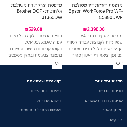
מדפסת הזרקת דיו משולבת
מדפסת הזרקת דיו משולבת
מ
Epson WorkForce Pro WF-
אלחוטית Brother DCP-
-
W
J1360DW
C5890DWF
₪
529.00
₪
2,390.00
מדפסת עסקית בגודל A4
חוויית הדפסה חלקה מכל מקום
שמיועדות לקבוצות עבודה קטנות
עם ה-DCP-J1360DW
ש
הן אידיאליות לכל סביבה עסקית,
הקומפקטית והגמישה, המצוידת
ה
עם זמן יציאת דף ראשון מהיר
בתצוגה צבעונית ובמזין מסמכים
ע
יותר בהשוואה למדפסות לייזר
אוטומטי לנוחות מקסימלית.
י
דומות, הדפסה איכותית, צריכת
הדפסה, סריקה והעתקה בקלות
ד
אנרגיה נמוכה ושילוב מערכות
ממכשיר אחד. צילום וסריקה של
א
תקנות ומדיניות
קישורים שימושיים
מאובטח של זרימת העבודה.
מספר דפים ברצף. החיבור
מ
האלחוטי מאפשר לכל בני הבית
מדיניות פרטיות
רשימת נותני שירות
להדפיס מהמחשב הנייד או
מדיניות החזרת מוצרים
רישום אחריות
מהמכשירים הניידים שלהם
בקלות.
תקנון האתר
שימוש במתכלים תואמים
צור קשר