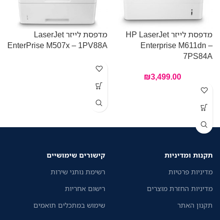
מדפסת לייזר HP LaserJet
מדפסת לייזר LaserJet
EnterPrise M507x – 1PV88A
Enterprise M611dn –
W
7PS84A
₪
3,499.00
ה
ח
W
ק
-
תקנות ומדיניות
קישורים שימושיים
-
מדיניות פרטיות
רשימת נותני שירות
-
-
מדיניות החזרת מוצרים
רישום אחריות
-
תקנון האתר
שימוש במתכלים תואמים
/