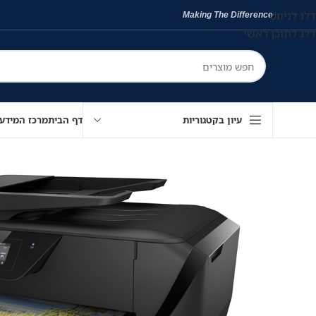
דלג לניווט
Making The Difference
דלג לתוכן ראשי
עיון בקטגוריות
דף הבית
מרכז המידע