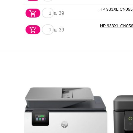
39 ₪
39 ₪