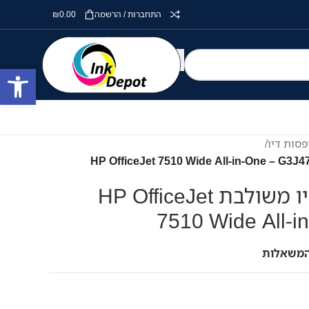
התחברות / הרשמה
0.00
₪
פתח סרגל
סות דיו
/
מדפסת הזרקת דיו משולבת HP OfficeJet
7510 Wide All-
המשאלות