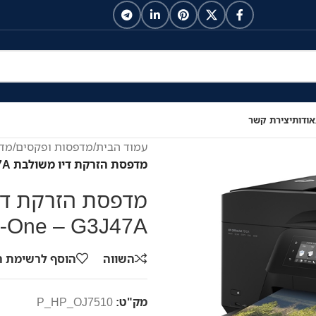
אודות
יצירת קשר
עמוד הבית
/
מדפסות ופקסים
/
מדפ
מדפסת הזרקת דיו משולבת HP OfficeJet 7510 Wide All-in-One – G3J47A
in-One – G3J47A
השווה
הוסף לרשימת 
מק"ט:
P_HP_OJ7510