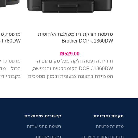
מדפסת הזרקת דיו משולבת אלחוטית
מדפסת משו
P-T780DW
Brother DCP-J1360DW
₪
529.00
חוויית הדפסה חלקה מכל מקום עם ה-
מדפסת דיו
DCP-J1360DW הקומפקטית והגמישה,
הכול – מד
המצוידת בתצוגה צבעונית ובמזין מסמכים
בקבוקי דיו
אוטומטי לנוחות מקסימלית. הדפסה,
נוחים למיל
סריקה והעתקה בקלות ממכשיר אחד.
יותר בפחו
צילום וסריקה של מספר דפים ברצף.
ביתי או מ
החיבור האלחוטי מאפשר לכל בני הבית
מהירה ותפ
להדפיס מהמחשב הנייד או מהמכשירים
תקנות ומדיניות
קישורים שימושיים
הניידים שלהם בקלות.
הופכים את
מדיניות פרטיות
רשימת נותני שירות
במיוחד.
מדיניות החזרת מוצרים
רישום אחריות