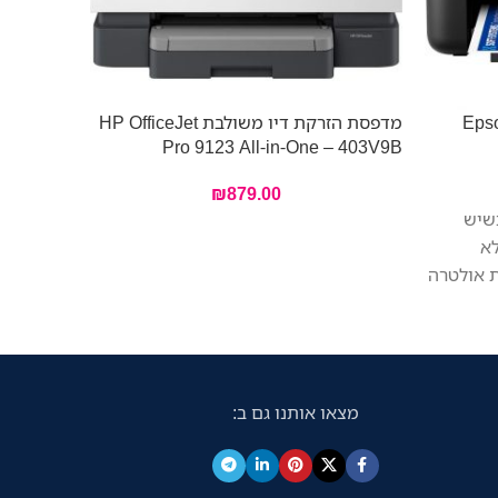
משולבת אלחוטית Epson
מדפסת הזרקת דיו משולבת HP OfficeJet
-in-One –
Pro 9123 All-in-One – 403V9B
537P5B
₪
879.00
כשיש
 מסוג 4 ב- 1 ללא
ת אולטרה
יזה
ים1 היכול לחסוך
ת הזרקת
בגודל A4 הכוללת מזין
מצאו אותנו גם ב:
A) ומגוון אפשרויות
קישוריות לרבות Wi-Fi, ‏Wi-Fi Direct ו-