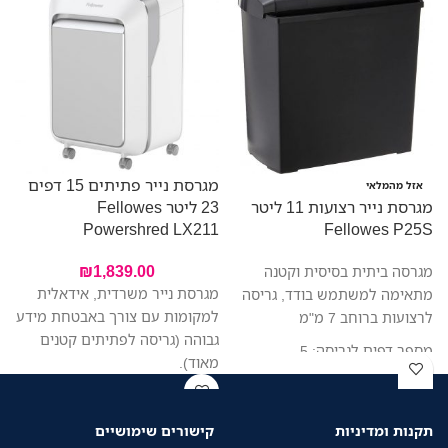
מגרסת נייר פתיתים 15 דפים
אזל מהמלאי
מגרסת נייר רצועות 11 ליטר
23 ליטר Fellowes
ליט
Powershred LX211
Fellowes P25S
₪
1,839.00
מגרסה ביתית בסיסית וקטנה
מגרסת נייר משרדית, אידאלית
מתאימה למשתמש בודד, גריסה
למקומות עם צורך באבטחת מידע
לרצועות ברוחב 7 מ"מ
גבוהה (גריסה לפתיתים קטנים
מספר דפים לגריסה: 5
מאוד).
כמות דפים מומלצת ליום: 20
גודל רצועה: strips 7mm
זמן ריצה 3on/25off :
תקנות ומדיניות
קישורים שימושיים
נפח מיכל: 11 ליטר