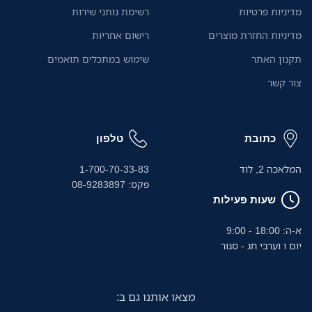
מדיניות פרטיות
רשימת נותני שירות
מידות ממ :ע x ר x
ג276x300x162
מדיניות החזרת מוצרים
רישום אחריות
גורס נייר בלבד
תקנון האתר
שימוש במתכלים תואמים
עוצמת מנוע138w :
אחריות: שנה
צור קשר
כתובת
טלפון
המלאכה 2, לוד
1-700-70-33-83
פקס: 08-9283897
שעות פעילות
א-ה: 18:00 - 9:00
יום ו וערבי חג - סגור
מצאו אותנו גם ב: