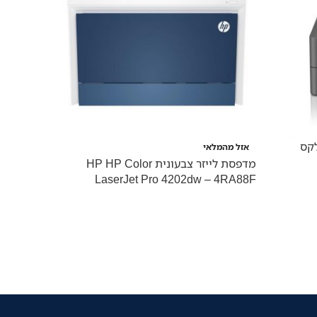
לקס
אזל מהמלאי
אזל מהמל
מדפסת לייזר צבעונית HP HP Color
2200DW
LaserJet Pro 4202dw – 4RA88F
ביצועים 
מקצועית 
מסמכים ע
מסמכים צ
גבוהה בע