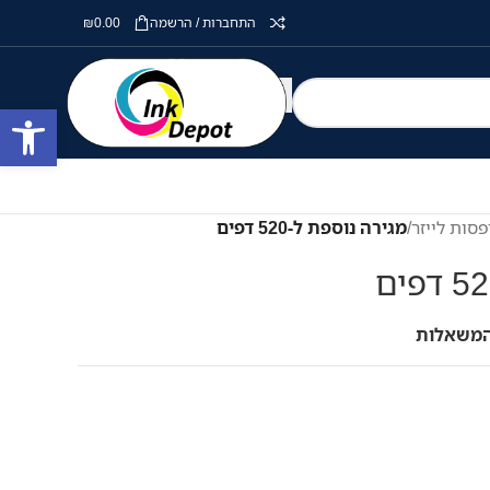
התחברות / הרשמה
0.00
₪
פתח סרגל
סות לייזר
/
מגירה נוספת ל-520 דפים
המשאלות