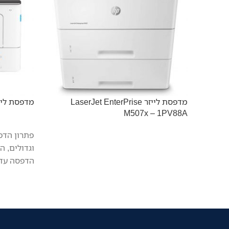
מדפסת לייזר LaserJet EnterPrise
מדפסת לייזר  BP5100DW
M507x – 1PV88A
פתרון הדפ
וגדולים, 
הדפסה עד 40 דפים לדק