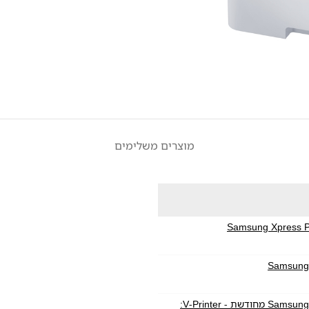
מוצרים משלימים
מדפסת לייזר משולבת Samsung Xpress Pro SL-M3370FD מחודשת - V-Printer: