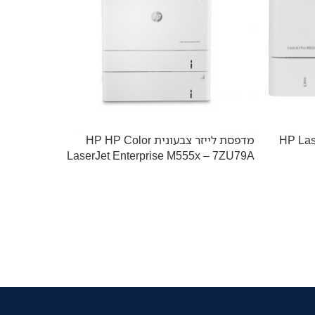
HP LaserJet Pr
מדפסת לייזר צבעונית HP HP Color
אזל מהמל
LaserJet Enterprise M555x – 7ZU79A
2200DW
ביצועים 
מקצועית 
מסמכים ע
מסמכים צ
גבוהה בע