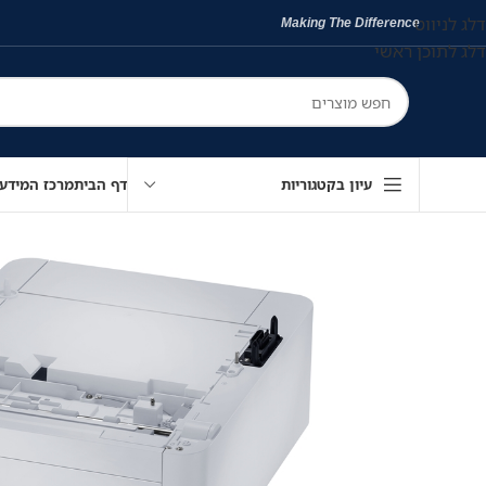
דלג לניווט
Making The Difference
דלג לתוכן ראשי
עיון בקטגוריות
דף הבית
מרכז המידע