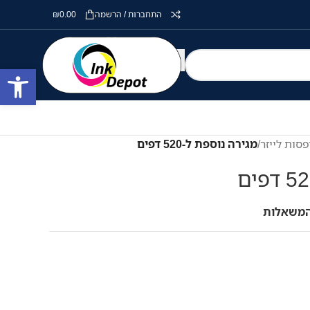
התחברות / הרשמה
0.00
₪
פתח סרגל
סות לייזר
/
מגירה נוספת ל-520 דפים
המשאלות