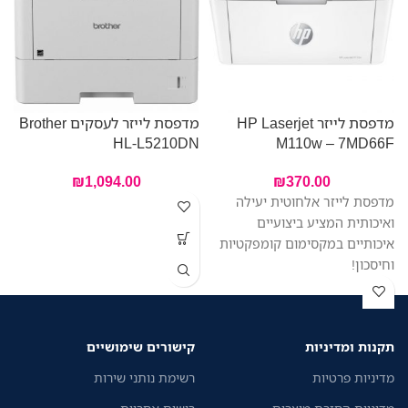
מדפסת לייזר HP Laserjet
מדפסת לייזר לעסקים Brother
–
HL-L5210DN
M110w – 7MD66F
F
₪
1,094.00
₪
370.00
מדפסת לייזר אלחוטית יעילה
ואיכותית המציע ביצועיים
איכותיים במקסימום קומפקטיות
וחיסכון!
תקנות ומדיניות
קישורים שימושיים
מדיניות פרטיות
רשימת נותני שירות