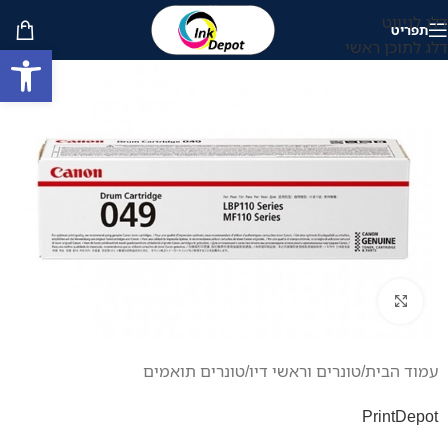
דלג לניווט
תפריט
דלג לתוכן ראשי
פתח סרגל
לחץ להגדלה
עמוד הבית
/
טונרים וראשי דיו
/
טונרים תואמים
PrintDepot