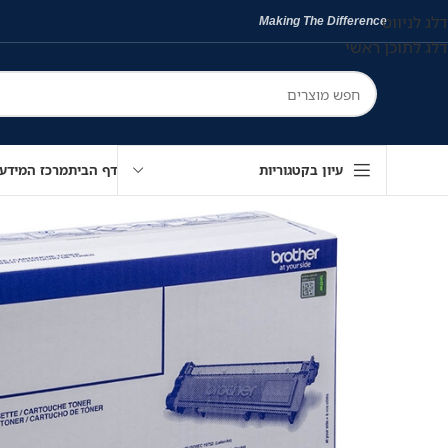
דלג לניווט
Making The Difference
דלג לתוכן ראשי
עיון בקטגוריות
דף הבית
מרכז המידע