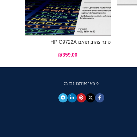
טונר צהוב תואם HP C9722A
טונר צהוב תואם
₪
359.00
מצאו אותנו גם ב: