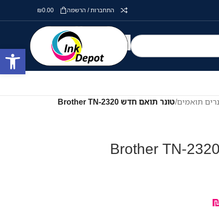
התחברות / הרשמה
0.00
₪
פתח סרגל
רים תואמים
/
טונר תואם חדש Brother TN-2320