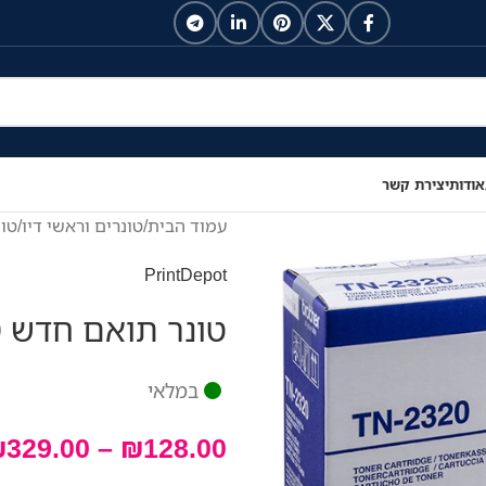
אודות
יצירת קשר
עמוד הבית
/
טונרים וראשי דיו
/
טונ
PrintDepot
טונר תואם חדש Brother TN-2320
במלאי
₪
329.00
–
₪
128.00