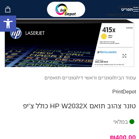
דלג לניווט
תפריט
דלג לתוכן ראשי
פתח סרגל
לחץ להגדלה
עמוד הבית
/
טונרים וראשי דיו
/
טונרים תואמים
PrintDepot
טונר צהוב תואם HP W2032X כולל צ’יפ
במלאי
₪
400.00