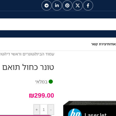
אודות
יצירת קשר
עמוד הבית
/
טונרים וראשי דיו
/
טונ
טונר כחול תואם 1200 דף HP W2191A
במלאי
₪
299.00
+
-