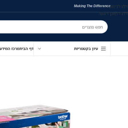
דלג לניווט
Making The Difference
דלג לתוכן ראשי
עיון בקטגוריות
דף הבית
מרכז המידע