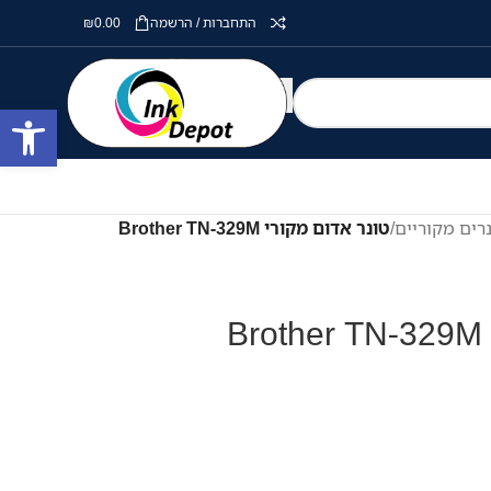
התחברות / הרשמה
0.00
₪
פתח סרגל
רים מקוריים
/
טונר אדום מקורי Brother TN-329M
B