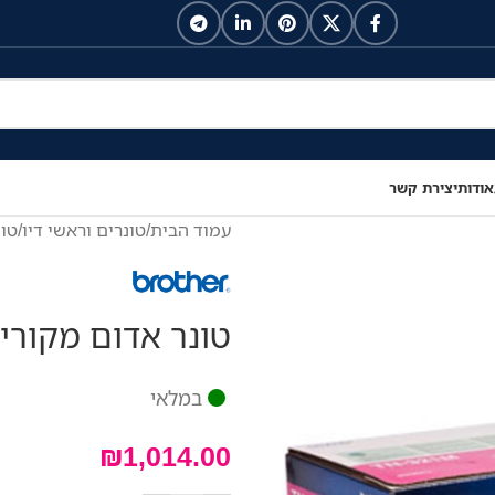
אודות
יצירת קשר
עמוד הבית
/
טונרים וראשי דיו
/
טונ
טונר אדום מקורי rother TN-329M
במלאי
₪
1,014.00