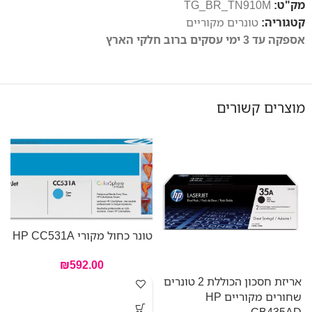
מק"ט:
TG_BR_TN910M
קטגוריה:
טונרים מקוריים
אספקה עד 3 ימי עסקים ברוב חלקי הארץ
מוצרים קשורים
טונר כחול מקורי HP CC531A
₪
592.00
אריזת חסכון הכוללת 2 טונרים
טו
שחורים מקוריים HP
CB435AD