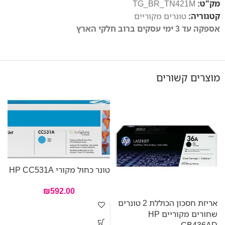
מק"ט:
TG_BR_TN421M
קטגוריה:
טונרים מקוריים
אספקה עד 3 ימי עסקים ברוב חלקי הארץ
מוצרים קשורים
טונר כחול מקורי HP CC531A
₪
592.00
אריזת חסכון הכוללת 2 טונרים
טו
שחורים מקוריים HP
CB436AD