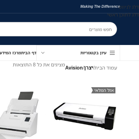
דלג לניווט
Making The Difference
דלג לתוכן ראשי
עיון בקטגוריות
דף הבית
מרכז המידע
מציגים את כל ⁦8⁩ התוצאות
עמוד הבית
/
יצרן
/
Avision
אזל המלאי