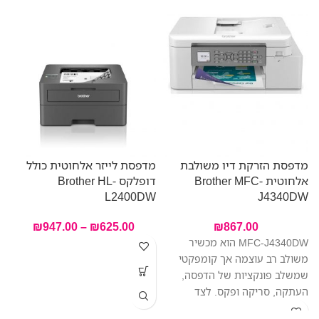
–
מדפסת הזרקת דיו משולבת
מדפסת לייזר אלחוטית כולל
A
אלחוטית Brother MFC-
דופלקס Brother HL-
L2400DW
J4340DW
₪
947.00
–
₪
625.00
₪
867.00
‎MFC-J4340DW הוא מכשיר
משולב רב עוצמה אך קומפקטי
שמשלב פונקציות של הדפסה,
העתקה, סריקה ופקס. לצד
הפונקציות המקצועיות הרבות,