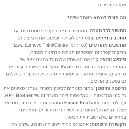
אמינות ושירות.
מה תוכלו למצוא באתר שלנו?
מחשוב לכל מטרה:
ממחשבים ניידים קלים לסטודנטים ועד
מחשבים נייחים
עוצמתיים לעריכה ועיצוב. אנו מציעים גם
מחשבים מחודשים
(כמו דגמי Lenovo ThinkCentre) שעברו
בדיקות קפדניות ומספקים תמורה מדהימה למחיר.
גיימינג ופנאי:
קחו את המשחק שלכם לקצה עם ציוד של
המותגים החמים ביותר כמו
Razer
. מקלדות מכאניות, עכברים
מדויקים, אוזניות סראונד וכיסאות גיימינג שישמרו על הגב שלכם
גם בסשנים ארוכים.
הדפסה וחיסכון:
בתור מומחים למיכון משרדי, אנחנו מציעים את
כל סוגי המדפסות – ממדפסות לייזר משרדיות של
Brother
ו-
HP
,
ועד למדפסות
Epson EcoTank
החסכוניות בדיו. כמובן, תמצאו
אצלנו גם את כל הטונרים וראשי הדיו (מקוריים ותואמים)
במחירים שלא ישברו את הכיס.
תקשורת ורשתות:
אינטרנט מהיר ויציב הוא חובה. שדרגו את