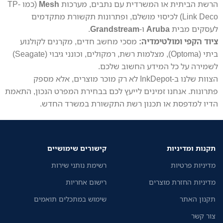
הרשת הביתית או המשרדית עם נתבים, מערכות
Mesh
(כמו TP-
Link Deco) לכיסוי מושלם, ופתרונות תקשורת מתקדמים
לעסקים מבית
Aruba
ו-
Grandstream
.
ציוד הקפי ומולטימדיה:
מסכי מחשב חדים, מקרנים לקולנוע
ביתי (Optoma), מצלמות רשת, רמקולים, וכונני גיבוי (Seagate)
לשמירה על כל המידע החשוב שלכם.
הצוות שלנו ב-InkDepot לא רק מוכר מוצרים, אלא מספק
פתרונות. אנחנו זמינים לייעץ לכם בבחירת המפרט הנכון, התאמת
הדיו למדפסת או תכנון רשת התקשורת במשרד החדש.
תקנות ומדיניות
קישורים שימושיים
מדיניות פרטיות
רשימת נותני שירות
מדיניות החזרת מוצרים
רישום אחריות
תקנון האתר
שימוש במתכלים תואמים
צור קשר