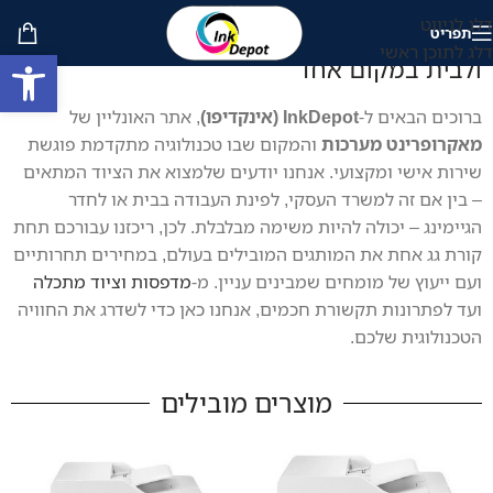
דלג לניווט
תפריט
אינקדיפו | InkDepot – כל הפתרונות למשרד
דלג לתוכן ראשי
פתח סרגל
ולבית במקום אחד
ברוכים הבאים ל-
InkDepot (אינקדיפו)
, אתר האונליין של
מאקרופרינט מערכות
והמקום שבו טכנולוגיה מתקדמת פוגשת
שירות אישי ומקצועי. אנחנו יודעים שלמצוא את הציוד המתאים
– בין אם זה למשרד העסקי, לפינת העבודה בבית או לחדר
הגיימינג – יכולה להיות משימה מבלבלת. לכן, ריכזנו עבורכם תחת
קורת גג אחת את המותגים המובילים בעולם, במחירים תחרותיים
ועם ייעוץ של מומחים שמבינים עניין. מ-
מדפסות וציוד מתכלה
ועד לפתרונות תקשורת חכמים, אנחנו כאן כדי לשדרג את החוויה
הטכנולוגית שלכם.
מוצרים מובילים