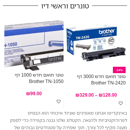
המכשיר מציע אפשרויות חיבור
טונרים וראשי דיו
מגוונות. מזין המסמכים האוטומטי
של 20 דפים מקל על ריבוי
משימות בעבודה. הודות
למחסניות הדיו הגדולות שכלולות
באריזה עם קיבולת הדפסה עד
3,000 דפים בשחור ו–1,500 דפים
בצבע, תוכלו להדפיס יותר עם
פחות הפרעות. ה-MFC-
J4340DW משלב פונקציות
מגוונות במארז קומפקטי אך חזק,
-14%
טונר תואם חדש 1000 דף
מה שהופך אותו לשותף המושלם
טונר תואם חדש 3000 דף
Brother TN-1050
במשרד הביתי שלכם.
Brother TN-2420
0
₪
99.00
₪
329.00
–
₪
128.00
באינקדיפו אנחנו מאמינים שציוד איכותי הוא הבסיס
לפרודוקטיביות ולהנאה. הקטלוג שלנו נבנה בקפידה כדי לספק
מענה מקיף לכל צורך, תוך שמירה על סטנדרטים גבוהים של