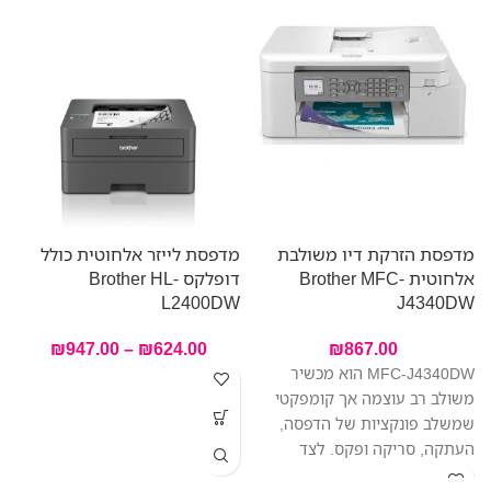
–
מדפסת הזרקת דיו משולבת
מדפסת לייזר אלחוטית כולל
A
אלחוטית Brother MFC-
דופלקס Brother HL-
L2400DW
J4340DW
₪
947.00
–
₪
624.00
₪
867.00
‎MFC-J4340DW הוא מכשיר
משולב רב עוצמה אך קומפקטי
שמשלב פונקציות של הדפסה,
העתקה, סריקה ופקס. לצד
הפונקציות המקצועיות הרבות,