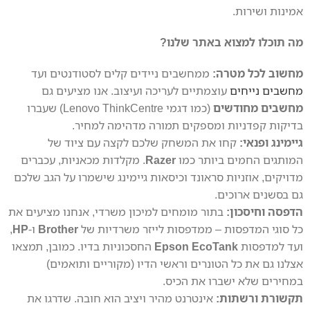
אמינות ושירות.
מה תוכלו למצוא באתר שלנו?
מחשוב לכל מטרה:
ממחשבים ניידים קלים לסטודנטים ועד
מחשבים נייחים
עוצמתיים לעריכה ועיצוב. אנו מציעים גם
מחשבים מחודשים
(כמו דגמי Lenovo ThinkCentre) שעברו
בדיקות קפדניות ומספקים תמורה מדהימה למחיר.
גיימינג ופנאי:
קחו את המשחק שלכם לקצה עם ציוד של
המותגים החמים ביותר כמו
Razer
. מקלדות מכאניות, עכברים
מדויקים, אוזניות סראונד וכיסאות גיימינג שישמרו על הגב שלכם
גם בסשנים ארוכים.
הדפסה וחיסכון:
בתור מומחים למיכון משרדי, אנחנו מציעים את
כל סוגי המדפסות – ממדפסות לייזר משרדיות של
Brother
ו-
HP
,
ועד למדפסות
Epson EcoTank
החסכוניות בדיו. כמובן, תמצאו
אצלנו גם את כל הטונרים וראשי הדיו (מקוריים ותואמים)
במחירים שלא ישברו את הכיס.
תקשורת ורשתות:
אינטרנט מהיר ויציב הוא חובה. שדרגו את