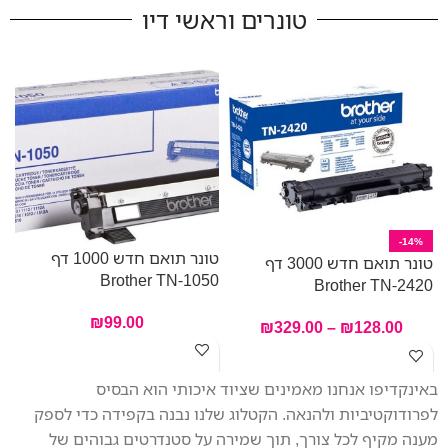
המכשיר מציע אפשרויות חיבור
טונרים וראשי דיו
מגוונות. מזין המסמכים האוטומטי
של 20 דפים מקל על ריבוי
משימות בעבודה. הודות
למחסניות הדיו הגדולות שכלולות
באריזה עם קיבולת הדפסה עד
3,000 דפים בשחור ו–1,500 דפים
בצבע, תוכלו להדפיס יותר עם
פחות הפרעות. ה-MFC-
J4340DW משלב פונקציות
מגוונות במארז קומפקטי אך חזק,
-14%
טונר תואם חדש 1000 דף
מה שהופך אותו לשותף המושלם
טונר תואם חדש 3000 דף
Brother TN-1050
במשרד הביתי שלכם.
Brother TN-2420
0
₪
99.00
₪
329.00
–
₪
128.00
באינקדיפו אנחנו מאמינים שציוד איכותי הוא הבסיס
לפרודוקטיביות ולהנאה. הקטלוג שלנו נבנה בקפידה כדי לספק
מענה מקיף לכל צורך, תוך שמירה על סטנדרטים גבוהים של