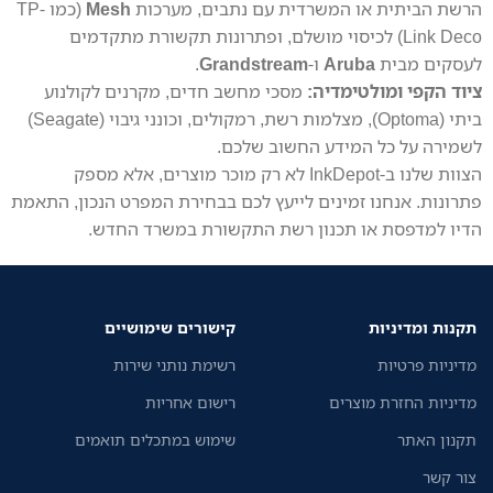
הרשת הביתית או המשרדית עם נתבים, מערכות
Mesh
(כמו TP-
Link Deco) לכיסוי מושלם, ופתרונות תקשורת מתקדמים
לעסקים מבית
Aruba
ו-
Grandstream
.
ציוד הקפי ומולטימדיה:
מסכי מחשב חדים, מקרנים לקולנוע
ביתי (Optoma), מצלמות רשת, רמקולים, וכונני גיבוי (Seagate)
לשמירה על כל המידע החשוב שלכם.
הצוות שלנו ב-InkDepot לא רק מוכר מוצרים, אלא מספק
פתרונות. אנחנו זמינים לייעץ לכם בבחירת המפרט הנכון, התאמת
הדיו למדפסת או תכנון רשת התקשורת במשרד החדש.
תקנות ומדיניות
קישורים שימושיים
מדיניות פרטיות
רשימת נותני שירות
מדיניות החזרת מוצרים
רישום אחריות
תקנון האתר
שימוש במתכלים תואמים
צור קשר