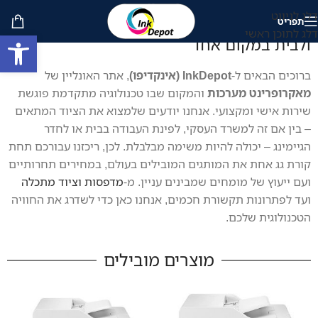
דלג לניווט
תפריט
אינקדיפו | InkDepot – כל הפתרונות למשרד
דלג לתוכן ראשי
פתח סרגל
ולבית במקום אחד
ברוכים הבאים ל-
InkDepot (אינקדיפו)
, אתר האונליין של
מאקרופרינט מערכות
והמקום שבו טכנולוגיה מתקדמת פוגשת
שירות אישי ומקצועי. אנחנו יודעים שלמצוא את הציוד המתאים
– בין אם זה למשרד העסקי, לפינת העבודה בבית או לחדר
הגיימינג – יכולה להיות משימה מבלבלת. לכן, ריכזנו עבורכם תחת
קורת גג אחת את המותגים המובילים בעולם, במחירים תחרותיים
ועם ייעוץ של מומחים שמבינים עניין. מ-
מדפסות וציוד מתכלה
ועד לפתרונות תקשורת חכמים, אנחנו כאן כדי לשדרג את החוויה
הטכנולוגית שלכם.
מוצרים מובילים