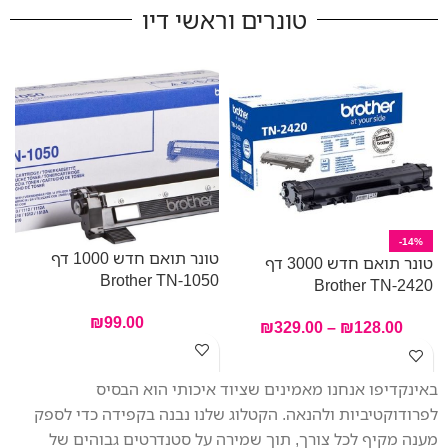
המכשיר מציע אפשרויות חיבור
טונרים וראשי דיו
מגוונות. מזין המסמכים האוטומטי
של 20 דפים מקל על ריבוי
משימות בעבודה. הודות
למחסניות הדיו הגדולות שכלולות
באריזה עם קיבולת הדפסה עד
3,000 דפים בשחור ו–1,500 דפים
בצבע, תוכלו להדפיס יותר עם
פחות הפרעות. ה-MFC-
J4340DW משלב פונקציות
מגוונות במארז קומפקטי אך חזק,
-14%
טונר תואם חדש 1000 דף
מה שהופך אותו לשותף המושלם
טונר תואם חדש 3000 דף
Brother TN-1050
במשרד הביתי שלכם.
Brother TN-2420
0
₪
99.00
₪
329.00
–
₪
128.00
באינקדיפו אנחנו מאמינים שציוד איכותי הוא הבסיס
לפרודוקטיביות ולהנאה. הקטלוג שלנו נבנה בקפידה כדי לספק
מענה מקיף לכל צורך, תוך שמירה על סטנדרטים גבוהים של