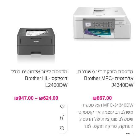
–
מדפסת הזרקת דיו משולבת
מדפסת לייזר אלחוטית כולל
A
אלחוטית Brother MFC-
דופלקס Brother HL-
L2400DW
J4340DW
₪
947.00
–
₪
624.00
₪
867.00
‎MFC-J4340DW הוא מכשיר
משולב רב עוצמה אך קומפקטי
שמשלב פונקציות של הדפסה,
העתקה, סריקה ופקס. לצד
הפונקציות המקצועיות הרבות,