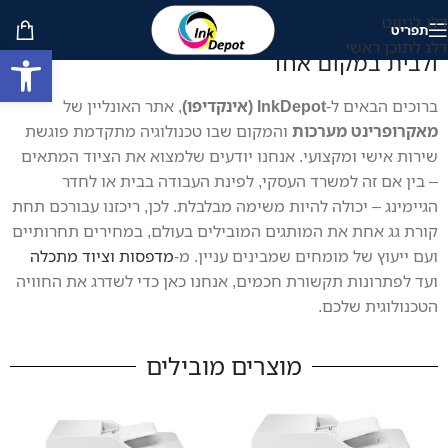
דלג לניווט
תפריט
אינקדיפו | InkDepot – כל הפתרונות למשרד
דלג לתוכן ראשי
פתח סרגל
ולבית במקום אחד
ברוכים הבאים ל-
InkDepot (אינקדיפו)
, אתר האונליין של
מאקרופרינט מערכות
והמקום שבו טכנולוגיה מתקדמת פוגשת
שירות אישי ומקצועי. אנחנו יודעים שלמצוא את הציוד המתאים
– בין אם זה למשרד העסקי, לפינת העבודה בבית או לחדר
הגיימינג – יכולה להיות משימה מבלבלת. לכן, ריכזנו עבורכם תחת
קורת גג אחת את המותגים המובילים בעולם, במחירים תחרותיים
ועם ייעוץ של מומחים שמבינים עניין. מ-
מדפסות וציוד מתכלה
ועד לפתרונות תקשורת חכמים, אנחנו כאן כדי לשדרג את החוויה
הטכנולוגית שלכם.
מוצרים מובילים