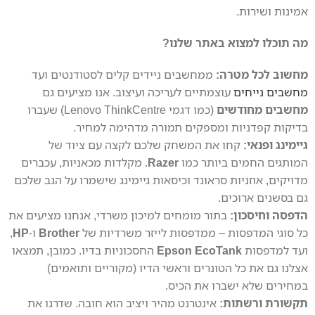
אמינות ושירות.
מה תוכלו למצוא באתר שלנו?
מחשוב לכל מטרה:
ממחשבים ניידים קלים לסטודנטים ועד
מחשבים נייחים
עוצמתיים לעריכה ועיצוב. אנו מציעים גם
מחשבים מחודשים
(כמו דגמי Lenovo ThinkCentre) שעברו
בדיקות קפדניות ומספקים תמורה מדהימה למחיר.
גיימינג ופנאי:
קחו את המשחק שלכם לקצה עם ציוד של
המותגים החמים ביותר כמו
Razer
. מקלדות מכאניות, עכברים
מדויקים, אוזניות סראונד וכיסאות גיימינג שישמרו על הגב שלכם
גם בסשנים ארוכים.
הדפסה וחיסכון:
בתור מומחים למיכון משרדי, אנחנו מציעים את
כל סוגי המדפסות – ממדפסות לייזר משרדיות של
Brother
ו-
HP
,
ועד למדפסות
Epson EcoTank
החסכוניות בדיו. כמובן, תמצאו
אצלנו גם את כל הטונרים וראשי הדיו (מקוריים ותואמים)
במחירים שלא ישברו את הכיס.
תקשורת ורשתות:
אינטרנט מהיר ויציב הוא חובה. שדרגו את