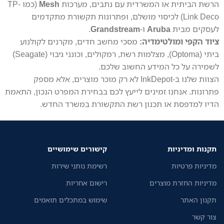
הרשת הביתית או המשרדית עם נתבים, מערכות
Mesh
(כמו TP-
Link Deco) לכיסוי מושלם, ופתרונות תקשורת מתקדמים
לעסקים מבית
Aruba
ו-
Grandstream
.
ציוד הקפי ומולטימדיה:
מסכי מחשב חדים, מקרנים לקולנוע
ביתי (Optoma), מצלמות רשת, רמקולים, וכונני גיבוי (Seagate)
לשמירה על כל המידע החשוב שלכם.
הצוות שלנו ב-InkDepot לא רק מוכר מוצרים, אלא מספק
פתרונות. אנחנו זמינים לייעץ לכם בבחירת המפרט הנכון, התאמת
הדיו למדפסת או תכנון רשת התקשורת במשרד החדש.
תקנות ומדיניות
קישורים שימושיים
מדיניות פרטיות
רשימת נותני שירות
מדיניות החזרת מוצרים
רישום אחריות
תקנון האתר
שימוש במתכלים תואמים
צור קשר