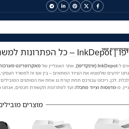
נות למשרד ולבית במקום אחד
אודות
יצירת קשר
ים ל-
InkDepot (אינקדיפו)
, אתר האונליין של
מאקרופרינט מערכות
נחנו יודעים שלמצוא את הציוד המתאים – בין אם זה למשרד העסקי, ל
לת. לכן, ריכזנו עבורכם תחת קורת גג אחת את המותגים המובילים 
ין. מ-
מדפסות וציוד מתכלה
ועד לפתרונות תקשורת חכמים, אנחנו כא
מוצרים מובילים