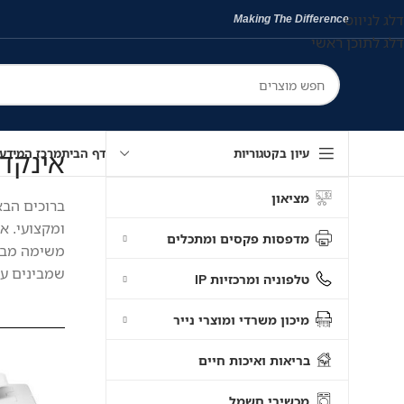
דלג לניווט
Making The Difference
דלג לתוכן ראשי
אינקדיפו | InkDepot – כל הפתרו
עיון בקטגוריות
דף הבית
מרכז המידע
מציאון
ברוכים הבא
ומקצועי. א
מדפסות פקסים ומתכלים
משימה מבלב
שמבינים עני
טלפוניה ומרכזיות IP
מיכון משרדי ומוצרי נייר
בריאות ואיכות חיים
מכשירי חשמל