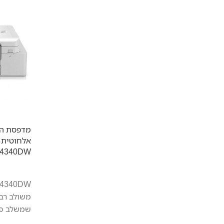
מדפסת הז
J4340DW
משולב רב
שמשלב פו
העתקה, ס