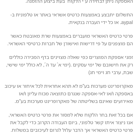
האספקה ניתן לבחירה ע”י הלקוח בעת ביצוע ההזמנה.
התשלום יתבצע באמצעות כרטיס אשראי באתר או טלפונית ב-
aypal. או כל ידי העברה בנקאית.
פרטי כרטיס האשראי מועברים באמצעות שרת מאובטח כאשר
הם מוצפנים על פי דרישות ואישורן של חברות כרטיסי האשראי.
זמני אספקת המוצרים כפי שאלה מצוינים בדף המכירה כוללים
רק את חישובם של ימי עסקים .(ימי א´ עד ה´, לא כולל ימי שישי,
שבת, ערבי חג וימי חג)
מאקרופרינט מערכות בע”מ לא תהא אחראית לכל איחור או עיכוב
באספקה ו/או לאי-אספקה שנגרם כתוצאה מכוח עליון ו/או
מאירועים שאינם בשליטתה של מאקרופרינט מערכות בע”מ.
אם בכל זאת בחר הלקוח שלא למסור את פרטי כרטיס האשראי,
אנו ניצור איתו קשר טלפוני, ביום העבודה הקרוב כדי לקבל את
פרטי כרטיס האשראי אך הדבר עלול לגרום לעיכובים במשלוח.