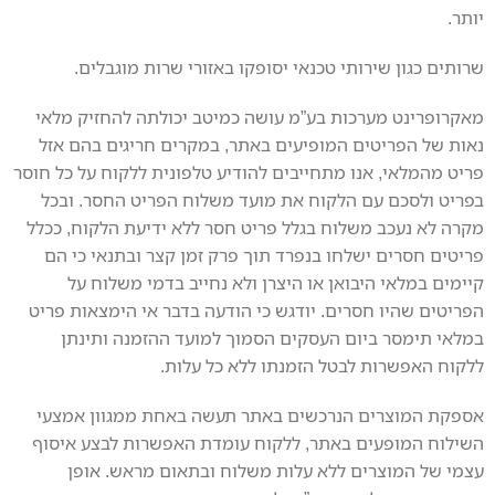
יותר.
שרותים כגון שירותי טכנאי יסופקו באזורי שרות מוגבלים.
מאקרופרינט מערכות בע”מ עושה כמיטב יכולתה להחזיק מלאי
נאות של הפריטים המופיעים באתר, במקרים חריגים בהם אזל
פריט מהמלאי, אנו מתחייבים להודיע טלפונית ללקוח על כל חוסר
בפריט ולסכם עם הלקוח את מועד משלוח הפריט החסר. ובכל
מקרה לא נעכב משלוח בגלל פריט חסר ללא ידיעת הלקוח, ככלל
פריטים חסרים ישלחו בנפרד תוך פרק זמן קצר ובתנאי כי הם
קיימים במלאי היבואן או היצרן ולא נחייב בדמי משלוח על
הפריטים שהיו חסרים. יודגש כי הודעה בדבר אי הימצאות פריט
במלאי תימסר ביום העסקים הסמוך למועד ההזמנה ותינתן
ללקוח האפשרות לבטל הזמנתו ללא כל עלות.
אספקת המוצרים הנרכשים באתר תעשה באחת ממגוון אמצעי
השילוח המופעים באתר, ללקוח עומדת האפשרות לבצע איסוף
עצמי של המוצרים ללא עלות משלוח ובתאום מראש. אופן