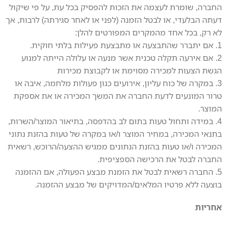
החברה, שומרת לעצמה את הזכות להפסיק בכל עת, על פי שיקול
דעתה הבלעדי, או לבטל הזמנה (לפני או לאחר סגירתה) לרבות, אך
לא רק, בכל אחד מהמקרים המפורטים להלן:
1. אם יתברר שהתבצעה או מתבצעת פעילות בלתי חוקית.
2. אם אירעה תקלה טכנית אשר מנעה או עלולה הייתה למנוע
הגשת הצעות למכירה מסוימת או לקבוצת מכירות
3. במקרה של כוח עליון, אירועים כגון פעולות מלחמה, איבה או
טרור המונעים לדעת החברה את המשך המכירה או את אספקת
המוצר.
4. במידה ותחול טעות בתום לב בהדפסה, בתיאור המוצר/השרות,
בתנאי המכירה, במחיר המוצר ו/או במקרה של טעות בהזנת נתוני
המכירה ו/או טעות בהזנת הנתונים ממגיש ההצעה/הרוכש, רשאית
החברה לבטל את הרכישה הספציפית.
5. החברה רשאית לבטל את הזמנת מבצע הפעולה, אם ההזמנה
בוצעה ללא פרטיו המלאים/המדויקים של מבצע ההזמנה.
אחריות