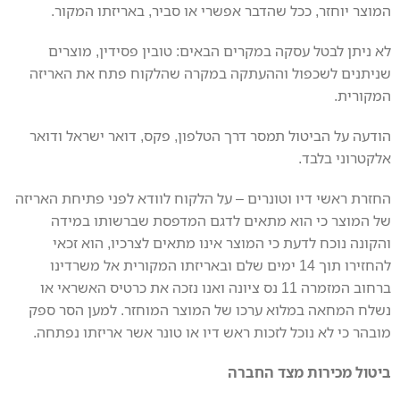
המוצר יוחזר, ככל שהדבר אפשרי או סביר, באריזתו המקור.
לא ניתן לבטל עסקה במקרים הבאים: טובין פסידין, מוצרים
שניתנים לשכפול וההעתקה במקרה שהלקוח פתח את האריזה
המקורית.
הודעה על הביטול תמסר דרך הטלפון, פקס, דואר ישראל ודואר
אלקטרוני בלבד.
החזרת ראשי דיו וטונרים – על הלקוח לוודא לפני פתיחת האריזה
של המוצר כי הוא מתאים לדגם המדפסת שברשותו במידה
והקונה נוכח לדעת כי המוצר אינו מתאים לצרכיו, הוא זכאי
להחזירו תוך 14 ימים שלם ובאריזתו המקורית אל משרדינו
ברחוב המזמרה 11 נס ציונה ואנו נזכה את כרטיס האשראי או
נשלח המחאה במלוא ערכו של המוצר המוחזר. למען הסר ספק
מובהר כי לא נוכל לזכות ראש דיו או טונר אשר אריזתו נפתחה.
ביטול מכירות מצד החברה