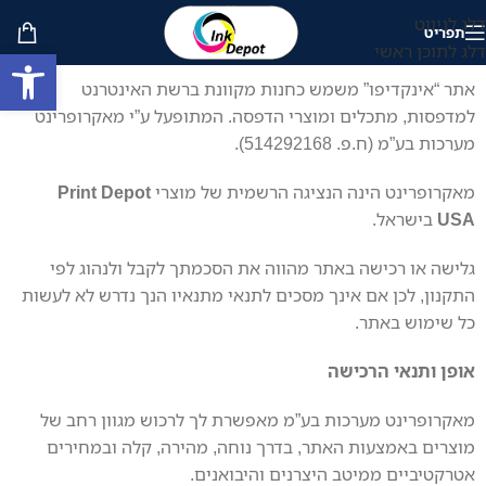
דלג לניווט
תפריט
דלג לתוכן ראשי
פתח סרגל
אתר “אינקדיפו” משמש כחנות מקוונת ברשת האינטרנט
למדפסות, מתכלים ומוצרי הדפסה. המתופעל ע”י מאקרופרינט
מערכות בע”מ (ח.פ. 514292168).
מאקרופרינט הינה הנציגה הרשמית של מוצרי
Print Depot
USA
בישראל.
גלישה או רכישה באתר מהווה את הסכמתך לקבל ולנהוג לפי
התקנון, לכן אם אינך מסכים לתנאי מתנאיו הנך נדרש לא לעשות
כל שימוש באתר.
אופן ותנאי הרכישה
מאקרופרינט מערכות בע”מ מאפשרת לך לרכוש מגוון רחב של
מוצרים באמצעות האתר, בדרך נוחה, מהירה, קלה ובמחירים
אטרקטיביים ממיטב היצרנים והיבואנים.