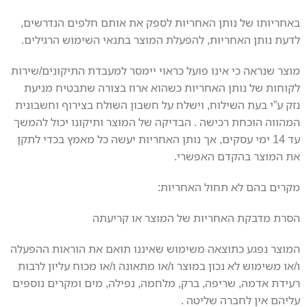
באחריותו של נותן האחריות לספק את אותם חלפים הנדרשים,
לדעת נותן האחריות, להפעלת המוצר בתנאי השימוש הרגילים.
מוצר שנראה כי אינו פועל כראוי יימסר למעבדת התיקונים/שירות
לקוחות של נותן האחריות כשהוא ארוז בצורה שתבטיח מניעת
נזק ע”י בעת השילוח, וישלח על חשבון השולח בצירוף וחשבונית
המהווה הוכחת רכישה . הבדיקה של המוצר ותיקונו יכול להמשך
עד 14 ימי עסקים, אך נותן האחריות יעשה כל מאמץ בכדי לתקן
את המוצר בהקדם האפשרי.
מקרים בהם לא תחול האחריות:
הסרת מדבקת האחריות של המוצר או קריעתה
המוצר נפגע כתוצאה משימוש שאיננו תואם את הוראות ההפעלה
ו/או משימוש לא נכון במוצר ו/או מתאונה ו/או מכוח עליון לרבות
רעידת אדמה, שריפה, ברק, מלחמה, נפילה, מים ומקרים נוספים
עליהם אין לחברה שליטה .