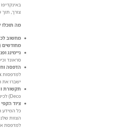
באינקדיפו 
צורך, תוך 
מה תוכלו 
מחשוב לכל
מחודשים
(כמו דגמ
גיימינג ופנ
סראונד וכי
הדפסה וחיס
למדפסות
k
ישברו את ה
תקשורת ו
Deco) לכיסוי מושלם, ופתרונות תקשורת מתקדמים לעסקים מבית
ציוד הקפי 
כל המידע 
למדפסת או