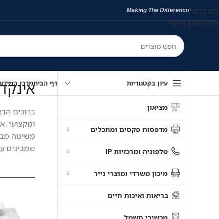
דלג לניווט
Making The Difference
דלג לתוכן ראשי
אינקדיפו | InkDepot – כל הפתרו
עיון בקטגוריות
דף הבית
מרכז המידע
מציאון
ברוכים הבא
ומקצועי. א
מדפסות פקסים ומתכלים
משימה מבלב
שמבינים עני
טלפוניה ומרכזיות IP
מיכון משרדי ומוצרי נייר
בריאות ואיכות חיים
מכשירי חשמל