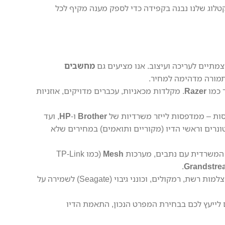
קטלוג שלנו נבנה בקפידה כדי לספק מענה מקיף לכל
מתיים לעריכה ועיצוב. אנו מציעים גם
מחשבים
 כמו
Razer
. מקלדות מכאניות, עכברים מדויקים, אוזניות
סות – ממדפסות לייזר משרדיות של
Brother
ו-
HP
, ועד
טונרים וראשי הדיו (מקוריים ותואמים) במחירים שלא
ו המשרדית עם נתבים, מערכות
Mesh
(כמו TP-Link
.
Grandstre
מסכי מחשב חדים, מקרנים לקולנוע ביתי (Optoma), מצלמות רשת, רמקולים, וכונני גיבוי (Seagate) לשמירה על
נחנו זמינים לייעץ לכם בבחירת המפרט הנכון, התאמת הדיו