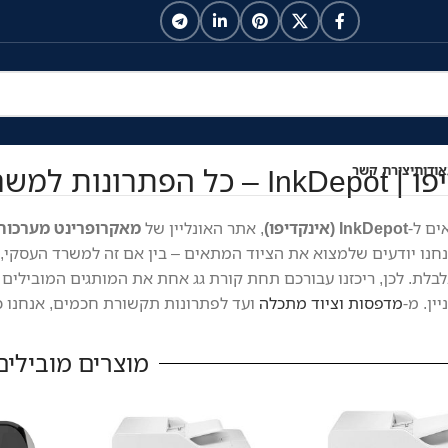
נות למשרד ולבית במקום אחד
אודות
יצירת קשר
ים ל-
InkDepot (אינקדיפו)
, אתר האונליין של
מאקרופרינט מערכות
נחנו יודעים שלמצוא את הציוד המתאים – בין אם זה למשרד העסקי, ל
לת. לכן, ריכזנו עבורכם תחת קורת גג אחת את המותגים המובילים 
ין. מ-
מדפסות וציוד מתכלה
ועד לפתרונות תקשורת חכמים, אנחנו כא
מוצרים מובילים