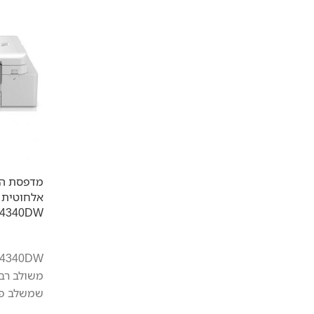
מדפסת הז
J4340DW
משולב רב
שמשלב פו
העתקה, ס