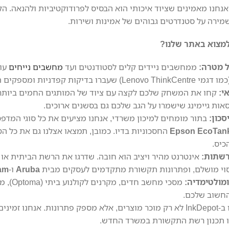
אנחנו מאמינים שציוד איכותי הוא הבסיס לפרודוקטיביות ולהנאה. ה
שמירה על סטנדרטים גבוהים של אמינות ושירות.
למצוא באתר שלנו?
 מטרה:
ממחשבים ניידים קלים לסטודנטים ועד
מחשבים נייחים
עוצ
י Lenovo ThinkCentre) שעברו בדיקות קפדניות ומספקים תמורה מדהימה למחיר.
אי:
קחו את המשחק שלכם לקצה עם ציוד של המותגים החמים ביותר
סאות גיימינג שישמרו על הגב שלכם גם בסשנים ארוכים.
כון:
בתור מומחים למיכון משרדי, אנחנו מציעים את כל סוגי המדפ
Epson EcoTan
החסכוניות בדיו. כמובן, תמצאו אצלנו גם את כל ה
כיס.
רשתות:
אינטרנט מהיר ויציב הוא חובה. שדרגו את הרשת הביתית א
Aruba
ו-
am
ומולטימדיה:
החשוב שלכם.
הצוות שלנו ב-InkDepot לא רק מוכר מוצרים, אלא מספק פתרונות. א
 תכנון רשת התקשורת במשרד החדש.