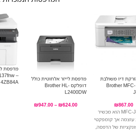
137fnw –
רקת דיו משולבת
מדפסת לייזר אלחוטית כולל
4ZB84A
אלחוטית Brother MFC-
דופלקס Brother HL-
L2400DW
₪
947.00
–
₪
624.00
₪
867.00
‎MFC-J4340DW הוא מכשיר
 עוצמה אך קומפקטי
נקציות של הדפסה,
ריקה ופקס. לצד